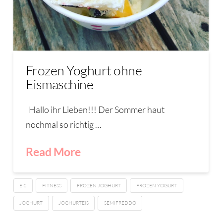
Frozen Yoghurt ohne
Eismaschine
Hallo ihr Lieben!!! Der Sommer haut
nochmal so richtig …
Read More
EIS
FITNESS
FROZEN JOGHURT
FROZEN YOGURT
JOGHURT
JOGHURTEIS
SEMIFREDDO