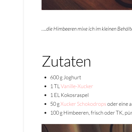
….die Himbeeren mixe ich im kleinen Behält
Zutaten
600 g Joghurt
1 TL
Vanille-Xucker
1 EL Kokosraspel
50 g
Xucker Schokodrops
oder eine 
100 g Himbeeren, frisch oder TK, pür