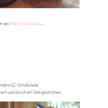
er des
Braun Multiquick
….
andere LC-Schokolade
iert und durch ein Sieb gestrichen