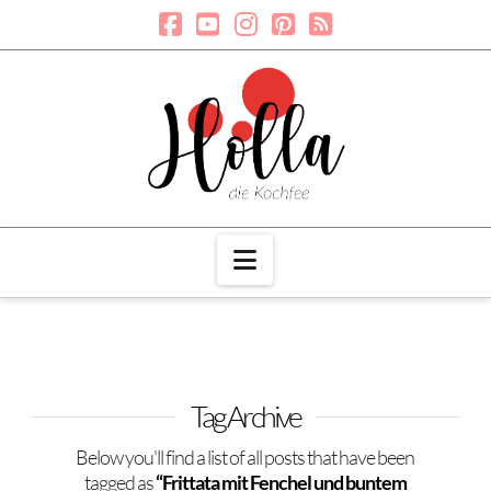
Navigation
Tag Archive
Below you'll find a list of all posts that have been
tagged as
“Frittata mit Fenchel und buntem