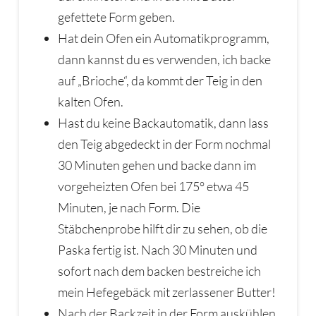
gefettete Form geben.
Hat dein Ofen ein Automatikprogramm,
dann kannst du es verwenden, ich backe
auf „Brioche“, da kommt der Teig in den
kalten Ofen.
Hast du keine Backautomatik, dann lass
den Teig abgedeckt in der Form nochmal
30 Minuten gehen und backe dann im
vorgeheizten Ofen bei 175° etwa 45
Minuten, je nach Form. Die
Stäbchenprobe hilft dir zu sehen, ob die
Paska fertig ist. Nach 30 Minuten und
sofort nach dem backen bestreiche ich
mein Hefegebäck mit zerlassener Butter!
Nach der Backzeit in der Form auskühlen