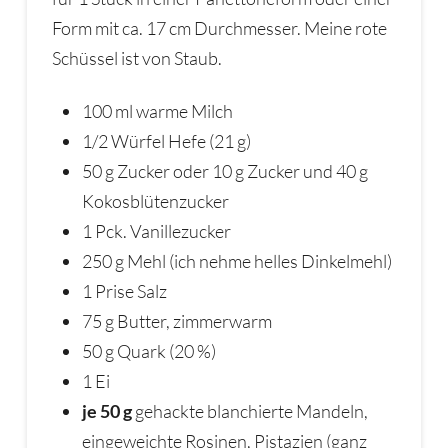
Form mit ca. 17 cm Durchmesser. Meine rote
Schüssel ist von Staub.
100 ml warme Milch
1/2 Würfel Hefe (21 g)
50 g Zucker oder 10 g Zucker und 40 g
Kokosblütenzucker
1 Pck. Vanillezucker
250 g Mehl (ich nehme helles Dinkelmehl)
1 Prise Salz
75 g Butter, zimmerwarm
50 g Quark (20 %)
1 Ei
je 50 g
gehackte blanchierte Mandeln,
eingeweichte Rosinen, Pistazien (ganz