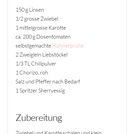
150 g Linsen
1/2 grosse Zwiebel
1 mittelgrosse Karotte
ca. 200 g Dosentomaten
selbstgemachte
Hühnerbrühe
2 Zweiglein Liebstöckel
1/3 TL Chilipulver
1 Chorizo, roh
Salz und Pfeffer nach Bedarf
1 Spritzer Sherryessig
Zubereitung
Zwiebel und Karotte schälen und klein