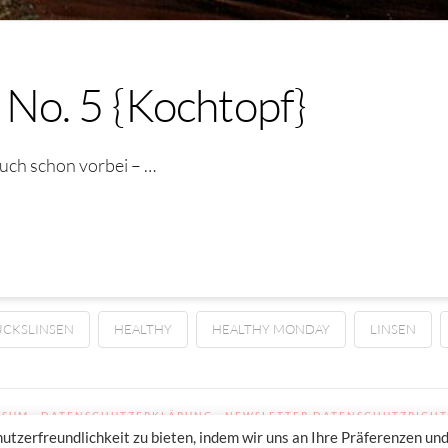
No. 5 {Kochtopf}
ch schon vorbei – …
ÜCKSLINSEN
HEALTHY
HEALTHY MONDAY
LINSEN
SSUM
DATENSCHUTZERKLÄRUNG
NEWSLETTER DATENSCHUTZRICHT
zerfreundlichkeit zu bieten, indem wir uns an Ihre Präferenzen un