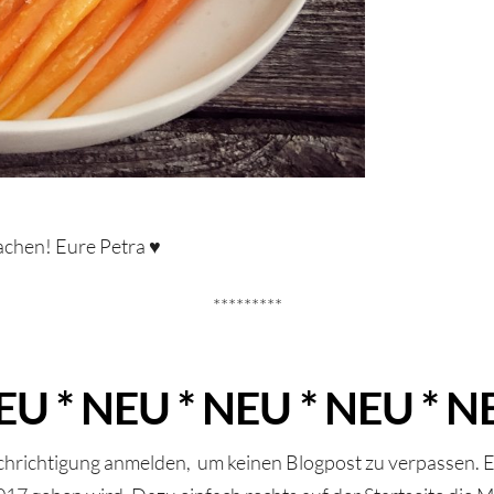
achen! Eure Petra ♥
*********
EU * NEU * NEU * NEU * N
achrichtigung anmelden, um keinen Blogpost zu verpassen. E