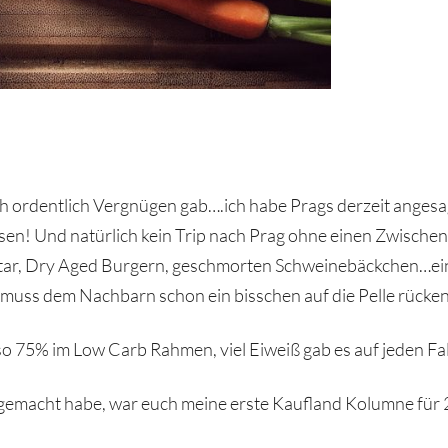
ch ordentlich Vergnügen gab….ich habe Prags derzeit anges
en! Und natürlich kein Trip nach Prag ohne einen Zwische
it Tatar, Dry Aged Burgern, geschmorten Schweinebäckchen…e
 muss dem Nachbarn schon ein bisschen auf die Pelle rücke
 so 75% im Low Carb Rahmen, viel Eiweiß gab es auf jeden Fal
gemacht habe, war euch meine erste Kaufland Kolumne für 2