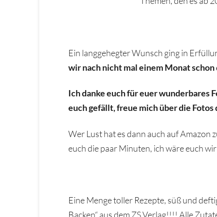
Themen, den es ab 20
Ein langgehegter Wunsch ging in Erfüllung
wir nach nicht mal einem Monat schon 
Ich danke euch für euer wunderbares Fe
euch gefällt, freue mich über die Fotos
Wer Lust hat es dann auch auf Amazon zu 
euch die paar Minuten, ich wäre euch wi
Eine Menge toller Rezepte, süß und deft
Backen“ aus dem ZS Verlag!!!! Alle Zutat