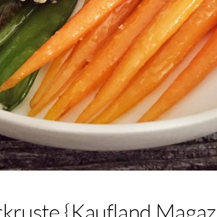
rkruste {Kaufland Magaz