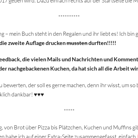
17 geben wird. Dazu einfach rechts auf der Startseite die M
**********
 – mein Buch steht in den Regalen und ihr liebt es! Ich bin 
die zweite Auflage drucken
mussten
durften!!!!!
edback, die vielen Mails und Nachrichten und Kommentare
 der nachgebackenen Kuchen, da hat sich all die Arbeit wi
bewerten, der soll es gerne machen, denn ihr wisst, um so 
rklich dankbar! ♥♥♥
*****
ig, von Brot über Pizza bis Plätzchen, Kuchen und Muffins g
en habe ich auf einer Extra-Seite zusammengefasst, einfach