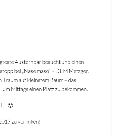
agteste Austernbar besucht und einen
nstopp bei „Nase maso“ – DEM Metzger,
in Traum auf kleinstem Raum – das
n, um Mittags einen Platz zu bekommen.
l…. 🙂
017 zu verlinken!