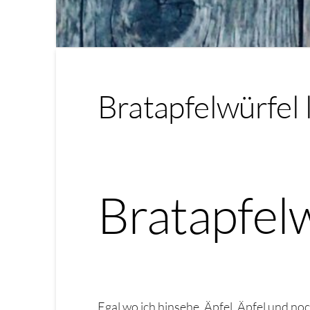
Bratapfelwürfel 
Bratapfelw
Egal wo ich hinsehe, Äpfel, Äpfel und n