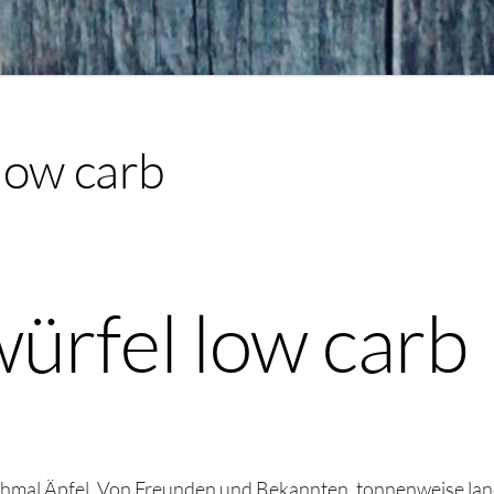
low carb
ürfel low carb
ochmal Äpfel. Von Freunden und Bekannten, tonnenweise land