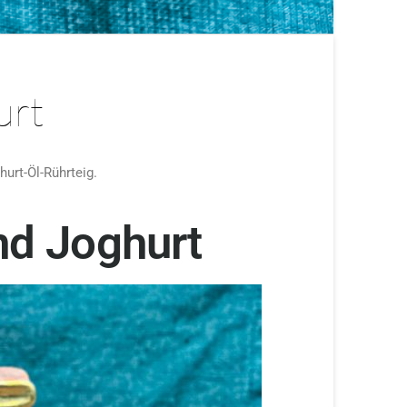
urt
urt-Öl-Rührteig.
nd Joghurt