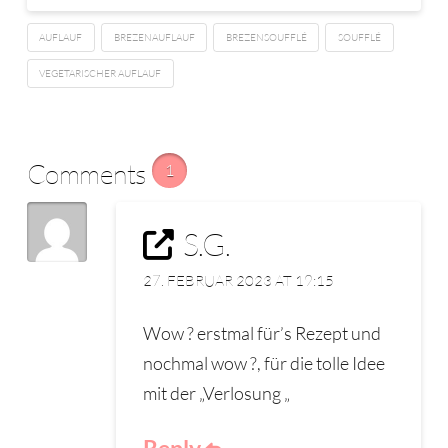
AUFLAUF
BREZENAUFLAUF
BREZENSOUFFLÉ
SOUFFLÉ
VEGETARISCHER AUFLAUF
Comments
1
S.G.
27. FEBRUAR 2023 AT 19:15
Wow ? erstmal für’s Rezept und
nochmal wow ?, für die tolle Idee
mit der „Verlosung „
Reply