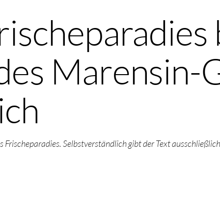
rischeparadies 
des Marensin-G
ich
s Frischeparadies. Selbstverständlich gibt der Text ausschließli