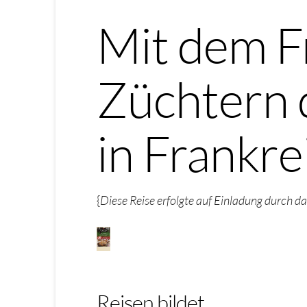
Mit dem F
Züchtern 
in Frankre
{
Diese Reise erfolgte auf Einladung durch da
Reisen bildet