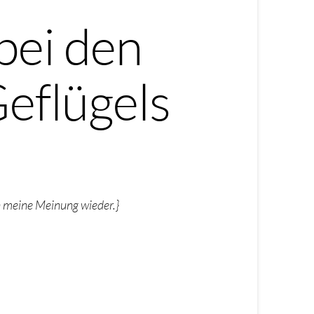
bei den
eflügels
ch meine Meinung wieder.}