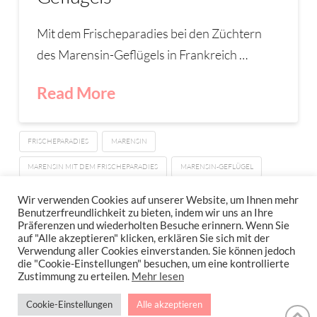
Mit dem Frischeparadies bei den Züchtern
des Marensin-Geflügels in Frankreich …
Read More
FRISCHEPARADIES
MARENSIN
MARENSIN MIT DEM FRISCHEPARADIES
MARENSIN-GEFLÜGEL
MARENSIN-HUHN
Wir verwenden Cookies auf unserer Website, um Ihnen mehr
Benutzerfreundlichkeit zu bieten, indem wir uns an Ihre
Präferenzen und wiederholten Besuche erinnern. Wenn Sie
auf "Alle akzeptieren" klicken, erklären Sie sich mit der
Verwendung aller Cookies einverstanden. Sie können jedoch
IMPRESSUM
DATENSCHUTZERKLÄRUNG
NEWSLETTER DATENSCHUTZRICHTLINIEN
die "Cookie-Einstellungen" besuchen, um eine kontrollierte
Zustimmung zu erteilen.
Mehr lesen
Stressfrei Und Gesund Genießen Mit Petra Hola-Schneider! Low Carb,
Cookie-Einstellungen
Alle akzeptieren
Gesund Leben, Abnehmen, Zuckerfrei Backen, Reisen & Ausgehen Uvm.