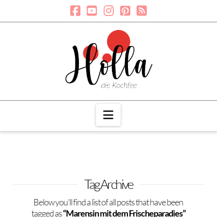
Navigation
Tag Archive
Below you'll find a list of all posts that have been
tagged as
“Marensin mit dem Frischeparadies”