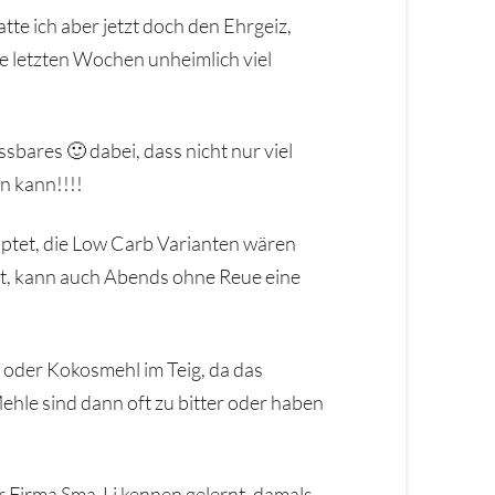
tte ich aber jetzt doch den Ehrgeiz,
e letzten Wochen unheimlich viel
sbares 🙂 dabei, dass nicht nur viel
n kann!!!!
auptet, die Low Carb Varianten wären
st, kann auch Abends ohne Reue eine
l oder Kokosmehl im Teig, da das
hle sind dann oft zu bitter oder haben
 Firma Sma-Li kennen gelernt, damals