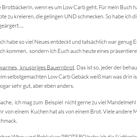
ine Brotbäckerin, wenn es um Low Carb geht. Für mein Buch ha
pte zu kreieren, die gelingen UND schmecken. So habe ich di
geärgert….
ich habe so viel Neues entdeckt und tatsächlich war genug Es
ch kommen, sondern ich Euch auch heute eines präsentiere
, warmes, knuspriges Bauernbrot
. Das ist so, jeder der beh
 beim selbstgemachten Low Carb Gebäck weiß man was drin i
sogar sehr gut, aber eben anders.
 Sache, ich mag zum Beispiel nicht gerne zu viel Mandelmeh
von einem Kuchen hat als von einem Brot. Viele andere Me
schmack.
achen Whey und Rohkakao PROTERO habe ich die Südtiroler