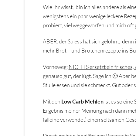
Wie Ihr wisst, bin ich alles andere als e
wenigstens ein paar wenige leckere Reze
probiert, viel weggeworfen und mich oft 
ABER: der Stress hat sich gelohnt, denn 
mehr Brot – und Brötchenrezepte ins Bu
Vorneweg:
NICHTS ersetzt ein frisches
genauso gut, der lügt. Sage ich 🙂 Aber
Stulle essen und sie schmeckt. Gut oder 
Mit den
Low Carb Mehlen
ist es so eine
Ergebnis meiner Meinung nach dann mehr 
(alleine verwendet) einen seltsamen Ge
Durch meinen langjährigen Partner in S