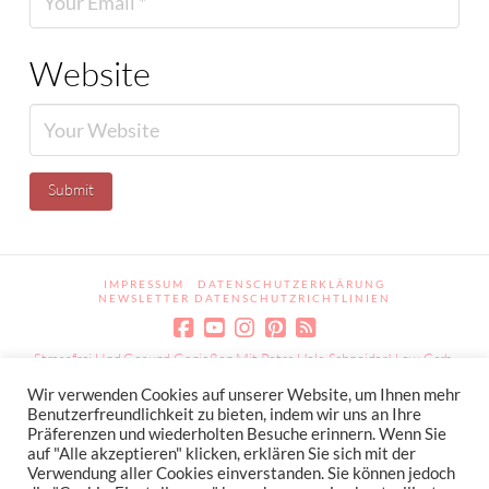
Website
IMPRESSUM
DATENSCHUTZERKLÄRUNG
NEWSLETTER DATENSCHUTZRICHTLINIEN
Stressfrei Und Gesund Genießen Mit Petra Hola-Schneider! Low Carb,
Gesund Leben, Abnehmen, Zuckerfrei Backen, Reisen & Ausgehen Uvm.
!
Wir verwenden Cookies auf unserer Website, um Ihnen mehr
Benutzerfreundlichkeit zu bieten, indem wir uns an Ihre
Präferenzen und wiederholten Besuche erinnern. Wenn Sie
auf "Alle akzeptieren" klicken, erklären Sie sich mit der
Verwendung aller Cookies einverstanden. Sie können jedoch