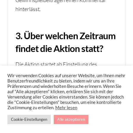
Gewinnspielbeiträgen einen Kommentar
hinterlässt.
3. Über welchen Zeitraum
findet die Aktion statt?
Die Aktion startet ab Einstellung des
Gewinnspiels und endet am Donnerstag, den
Wir verwenden Cookies auf unserer Website, um Ihnen mehr
Benutzerfreundlichkeit zu bieten, indem wir uns an Ihre
7. Februar 2019 um 23:59 Uhr, ich lose am
Präferenzen und wiederholten Besuche erinnern. Wenn Sie
Freitag, den 8.2.2019 aus.
auf "Alle akzeptieren" klicken, erklären Sie sich mit der
Verwendung aller Cookies einverstanden. Sie können jedoch
die "Cookie-Einstellungen" besuchen, um eine kontrollierte
Zustimmung zu erteilen.
Mehr lesen
4. Wer kann mitmachen?
Cookie-Einstellungen
Alle akzeptieren