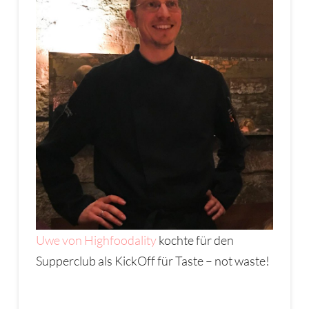
Uwe von Highfoodality
kochte für den
Supperclub als KickOff für Taste – not waste!