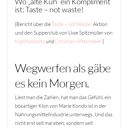
Wo „alte Kuh“ ein Kompliment
ist: Taste – not waste!
{Bericht über die
Taste – not Waste!
Aktion
und den Supperclub von Uwe Spitzmüller von
Highfoodality
und
Christian Mittermeier
}
Wegwerfen als gäbe
es kein Morgen.
Liest man die Zahlen, hat man das Gefühl, ein
bösartiger Klon von Marie Kondo ist in der
Nahrungsmittelindustrie unterwegs. Und das
nicht erst seit mal eben, sondern seit