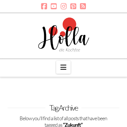
Navigation
Tag Archive
Below you'll find a list of all posts that have been
tagged as
“Zukunft”