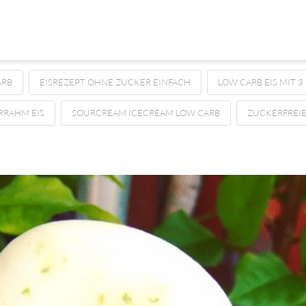
ARB
EISREZEPT OHNE ZUCKER EINFACH
LOW CARB EIS MIT 3
RRAHM EIS
SOURCREAM ICECREAM LOW CARB
ZUCKERFREIE