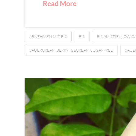
Read More
ABNEHMEN MIT EIS
EIS
EIS AM STIEL LOW C
SAUERCREAM BERRY ICECREAM SUGARFREE
SAUE