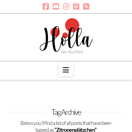
Navigation
Tag Archive
Below you'll find a list of all posts that have been
tagged as
“Zitronenplätzchen”