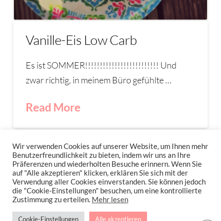
Vanille-Eis Low Carb
Es ist SOMMER!!!!!!!!!!!!!!!!!!!!!!!!! Und
zwar richtig, in meinem Büro gefühlte …
Read More
EIS
EIS-KREATIONEN
VANILLE-EIS
Wir verwenden Cookies auf unserer Website, um Ihnen mehr
Benutzerfreundlichkeit zu bieten, indem wir uns an Ihre
Präferenzen und wiederholten Besuche erinnern. Wenn Sie
auf "Alle akzeptieren" klicken, erklären Sie sich mit der
Verwendung aller Cookies einverstanden. Sie können jedoch
IMPRESSUM
DATENSCHUTZERKLÄRUNG
NEWSLETTER DATENSCHUTZRICHTLINIEN
die "Cookie-Einstellungen" besuchen, um eine kontrollierte
Zustimmung zu erteilen.
Mehr lesen
Stressfrei Und Gesund Genießen Mit Petra Hola-Schneider! Low Carb,
Cookie-Einstellungen
Alle akzeptieren