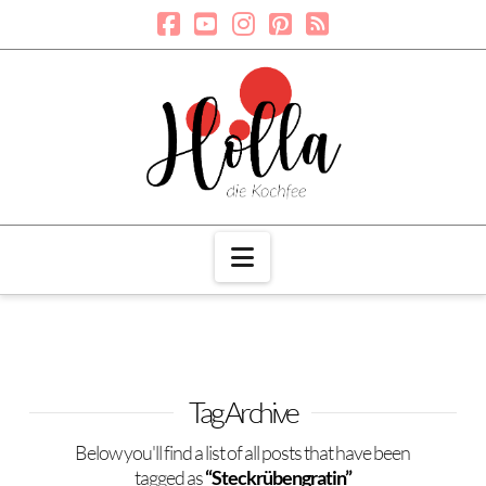
Navigation
Tag Archive
Below you'll find a list of all posts that have been
tagged as
“Steckrübengratin”