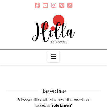
Navigation
Tag Archive
Below you'll find a list of all posts that have been
tagged as
“rote Linsen”