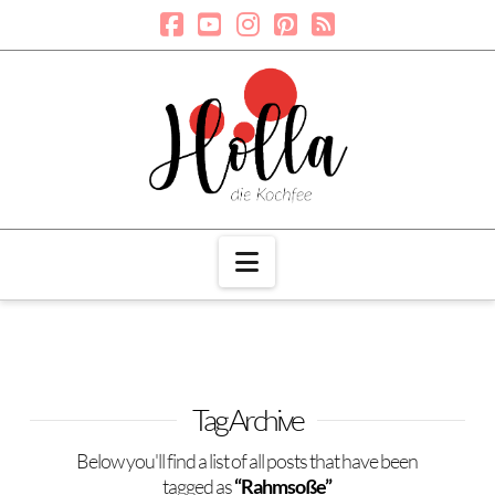
Navigation
Tag Archive
Below you'll find a list of all posts that have been
tagged as
“Rahmsoße”