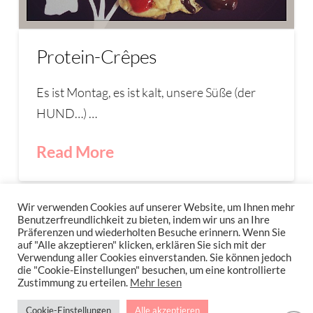
Protein-Crêpes
Es ist Montag, es ist kalt, unsere Süße (der
HUND…) …
Read More
PANCAKES
PROTEIN
PROTEIN-CRÊPE
Wir verwenden Cookies auf unserer Website, um Ihnen mehr
Benutzerfreundlichkeit zu bieten, indem wir uns an Ihre
Präferenzen und wiederholten Besuche erinnern. Wenn Sie
auf "Alle akzeptieren" klicken, erklären Sie sich mit der
Verwendung aller Cookies einverstanden. Sie können jedoch
IMPRESSUM
DATENSCHUTZERKLÄRUNG
NEWSLETTER DATENSCHUTZRICHTLINIEN
die "Cookie-Einstellungen" besuchen, um eine kontrollierte
Zustimmung zu erteilen.
Mehr lesen
Stressfrei Und Gesund Genießen Mit Petra Hola-Schneider! Low Carb,
Cookie-Einstellungen
Alle akzeptieren