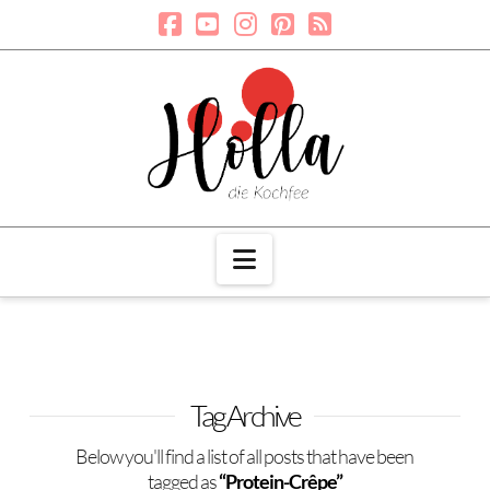
Navigation
Tag Archive
Below you'll find a list of all posts that have been
tagged as
“Protein-Crêpe”