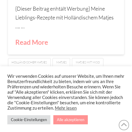
{Dieser Beitrag enhtält Werbung} Meine
Lieblings-Rezepte mit Holländischem Matjes
…. …
Read More
HOLLÄNDISCHER MATJES
MATJES
MATJES MIT MISO
MATJES MIT SAUERRAHM
MATJESREZEPT
WAS IST MATJES
Wir verwenden Cookies auf unserer Website, um Ihnen mehr
Benutzerfreundlichkeit zu bieten, indem wir uns an Ihre
Präferenzen und wiederholten Besuche erinnern. Wenn Sie
auf "Alle akzeptieren" klicken, erklären Sie sich mit der
Verwendung aller Cookies einverstanden. Sie können jedoch
IMPRESSUM
DATENSCHUTZERKLÄRUNG
NEWSLETTER DATENSCHUTZRICHTLINIEN
die "Cookie-Einstellungen" besuchen, um eine kontrollierte
Zustimmung zu erteilen.
Mehr lesen
Stressfrei Und Gesund Genießen Mit Petra Hola-Schneider! Low Carb,
Cookie-Einstellungen
Alle akzeptieren
Gesund Leben, Abnehmen, Zuckerfrei Backen, Reisen & Ausgehen Uvm.
!