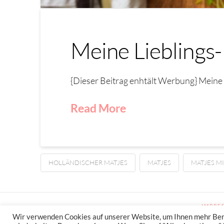
Meine Lieblings
{Dieser Beitrag enhtält Werbung} Meine 
Read More
HOLLÄNDISCHER MATJES
MATJES
MATJES MI
IMPRE
Wir verwenden Cookies auf unserer Website, um Ihnen mehr Benut