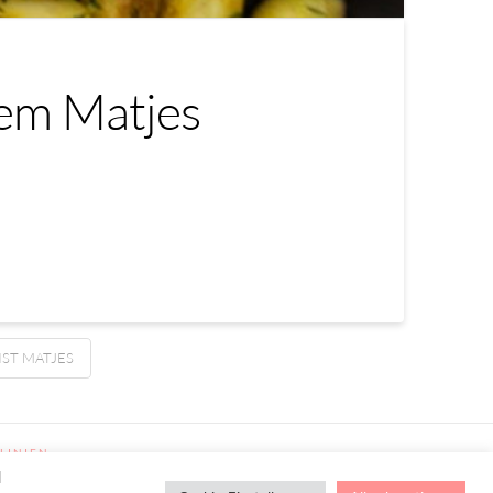
hem Matjes
IST MATJES
LINIEN
d