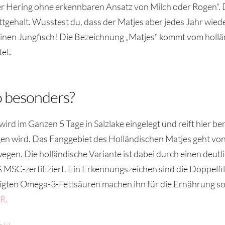
ter Hering ohne erkennbaren Ansatz von Milch oder Rogen“. 
gehalt. Wusstest du, dass der Matjes aber jedes Jahr wieder
 einen Jungfisch! Die Bezeichnung „Matjes“ kommt vom holl
et.
o besonders?
ird im Ganzen 5 Tage in Salzlake eingelegt und reift hier b
n wird. Das Fanggebiet des Holländischen Matjes geht vo
n. Die holländische Variante ist dabei durch einen deutlic
% MSC-zertifiziert. Ein Erkennungszeichen sind die Doppelfil
ttigten Omega-3-Fettsäuren machen ihn für die Ernährung so
R.