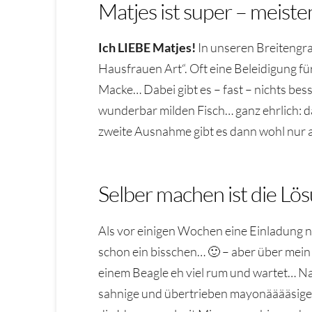
Matjes ist super – meist
Ich LIEBE Matjes!
In unseren Breitengrad
Hausfrauen Art“. Oft eine Beleidigung fü
Macke… Dabei gibt es – fast – nichts bess
wunderbar milden Fisch… ganz ehrlich: d
zweite Ausnahme gibt es dann wohl nur a
Selber machen ist die Lö
Als vor einigen Wochen eine Einladung n
schon ein bisschen… 🙂 – aber über mein
einem Beagle eh viel rum und wartet… Natü
sahnige und übertrieben mayonääääsige ei