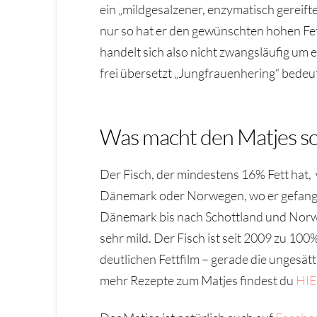
ein „mildgesalzener, enzymatisch gereif
nur so hat er den gewünschten hohen Fett
handelt sich also nicht zwangsläufig um
frei übersetzt „Jungfrauenhering“ bedeut
Was macht den Matjes s
Der Fisch, der mindestens 16% Fett hat, w
Dänemark oder Norwegen, wo er gefange
Dänemark bis nach Schottland und Norwege
sehr mild. Der Fisch ist seit 2009 zu 100
deutlichen Fettfilm – gerade die ungesä
mehr Rezepte zum Matjes findest du
HIE