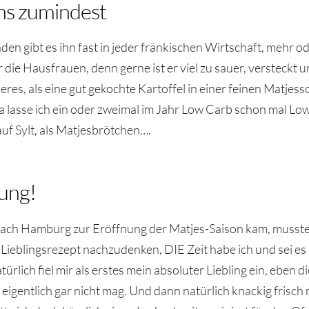
ens zumindest
en gibt es ihn fast in jeder fränkischen Wirtschaft, mehr o
r die Hausfrauen, denn gerne ist er viel zu sauer, versteckt
eres, als eine gut gekochte Kartoffel in einer feinen Matje
a lasse ich ein oder zweimal im Jahr Low Carb schon mal Low
uf Sylt, als Matjesbrötchen….
sung!
ach Hamburg zur Eröffnung der Matjes-Saison kam, musste ic
 Lieblingsrezept nachzudenken, DIE Zeit habe ich und sei e
rlich fiel mir als erstes mein absoluter Liebling ein, eben d
gentlich gar nicht mag. Und dann natürlich knackig frisch m