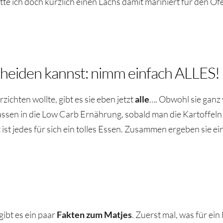
atte ich doch kürzlich einen Lachs damit mariniert für den Of
cheiden kannst: nimm einfach ALLES!
zichten wollte, gibt es sie eben jetzt
alle
…. Obwohl sie ganz 
assen in die Low Carb Ernährung, sobald man die Kartoffeln
ist jedes für sich ein tolles Essen. Zusammen ergeben sie e
ibt es ein paar
Fakten zum Matjes
. Zuerst mal, was für ein