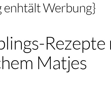
g enhtält Werbung}
blings-Rezepte 
chem Matjes