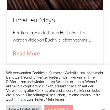
Limetten-Mayo
Bei diesem wunderbaren Herbstwetter
werden viele von Euch vielleicht nochmal …
Read More
LIMETTEN
LIMETTEN-MAYO
MAYONNAISE
Wir verwenden Cookies auf unserer Website, um Ihnen mehr
Benutzerfreundlichkeit zu bieten, indem wir uns an Ihre
Präferenzen und wiederholten Besuche erinnern. Wenn Sie
auf "Alle akzeptieren" klicken, erklären Sie sich mit der
Verwendung aller Cookies einverstanden. Sie können jedoch
IMPRESSUM
DATENSCHUTZERKLÄRUNG
NEWSLETTER DATENSCHUTZRICHTLINIEN
die "Cookie-Einstellungen" besuchen, um eine kontrollierte
Zustimmung zu erteilen.
Mehr lesen
Stressfrei Und Gesund Genießen Mit Petra Hola-Schneider! Low Carb,
Cookie-Einstellungen
Alle akzeptieren