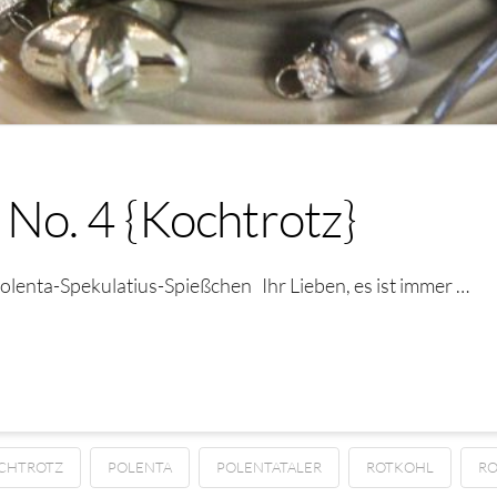
No. 4 {Kochtrotz}
lenta-Spekulatius-Spießchen Ihr Lieben, es ist immer …
CHTROTZ
POLENTA
POLENTATALER
ROTKOHL
RO