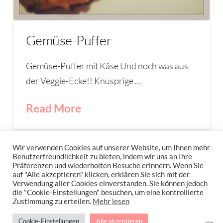
Gemüse-Puffer
Gemüse-Puffer mit Käse Und noch was aus
der Veggie-Ecke!! Knusprige …
Read More
GEMÜSE-PUFFER
PUFFER
Wir verwenden Cookies auf unserer Website, um Ihnen mehr
Benutzerfreundlichkeit zu bieten, indem wir uns an Ihre
Präferenzen und wiederholten Besuche erinnern. Wenn Sie
auf "Alle akzeptieren" klicken, erklären Sie sich mit der
Verwendung aller Cookies einverstanden. Sie können jedoch
IMPRESSUM
DATENSCHUTZERKLÄRUNG
NEWSLETTER DATENSCHUTZRICHTLINIEN
die "Cookie-Einstellungen" besuchen, um eine kontrollierte
Zustimmung zu erteilen.
Mehr lesen
Stressfrei Und Gesund Genießen Mit Petra Hola-Schneider! Low Carb,
Cookie-Einstellungen
Alle akzeptieren