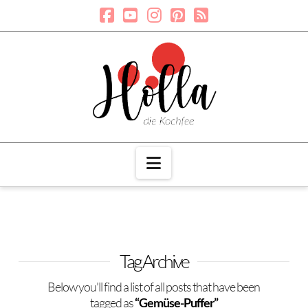
Navigation
Tag Archive
Below you'll find a list of all posts that have been
tagged as
“Gemüse-Puffer”