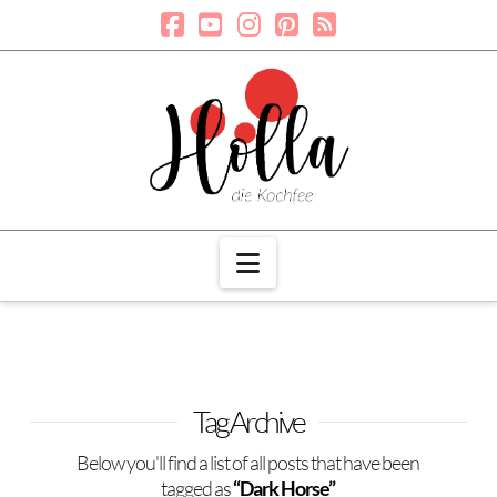
Navigation
Tag Archive
Below you'll find a list of all posts that have been
tagged as
“Dark Horse”