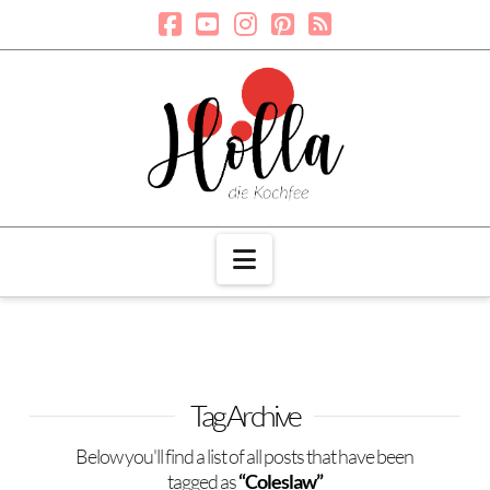
Navigation
Tag Archive
Below you'll find a list of all posts that have been
tagged as
“Coleslaw”