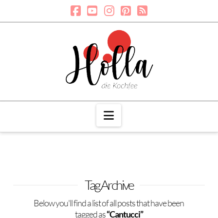
Navigation
Tag Archive
Below you'll find a list of all posts that have been
tagged as
“Cantucci”