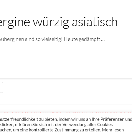
gine würzig asiatisch
uberginen sind so vielseitig! Heute gedämpft …
SSUM
DATENSCHUTZERKLÄRUNG
NEWSLETTER DATENSCHUTZRICHT
zerfreundlichkeit zu bieten, indem wir uns an Ihre Präferenzen un
licken, erklären Sie sich mit der Verwendung aller Cookies
en Mit Petra Hola-Schneider! Low Carb, Gesund Leben, Abnehmen, Zuckerfrei Bac
uchen, um eine kontrollierte Zustimmung zu erteilen.
Mehr lesen