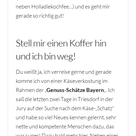
neben Holladiekochfee…) und es geht mir
gerade so richtig gut!
Stell mir einen Koffer hin
und ich bin weg!
Du weißt ja, ich verreise gerne und gerade
komme ich von einer Käseverkostung im
Rahmen der „
Genuss-Schätze Bayern
„. Ich
saß die letzten zwei Tage in Triesdorf in der
Jury auf der Suche nach dem Käse-„Schatz“
und habe so viel Neues kennen gelernt, sehr
nette und kompetente Menschen dazu, das
war super! Dazu bald mehr hier. Neben einer