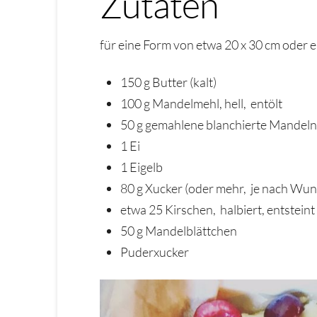
Zutaten
für eine Form von etwa 20 x 30 cm oder e
150 g Butter (kalt)
100 g Mandelmehl, hell, entölt
50 g gemahlene blanchierte Mandel
1 Ei
1 Eigelb
80 g Xucker (oder mehr, je nach Wun
etwa 25 Kirschen, halbiert, entsteint
50 g Mandelblättchen
Puderxucker