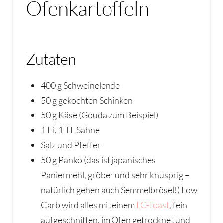
Ofenkartoffeln
Zutaten
400 g Schweinelende
50 g gekochten Schinken
50 g Käse (Gouda zum Beispiel)
1 Ei, 1 TL Sahne
Salz und Pfeffer
50 g Panko (das ist japanisches
Paniermehl, gröber und sehr knusprig –
natürlich gehen auch Semmelbrösel!) Low
Carb wird alles mit einem
LC-Toast
, fein
aufgeschnitten, im Ofen getrocknet und