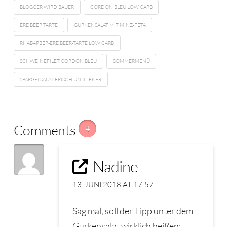
BLOGGER WIRD BAUER
CORDON BLEU LOW CARB
ERDBEER TARTE
GURKENSALAT MIT MINZ-FETA
RHABARBER-ERDBEER-TARTE LOW CARB
SCHWEINEFILET CORDON BLEU
SOMMERMENÜ
SPARGELSALAT FRISCH UND LEKER
Comments
4
Nadine
13. JUNI 2018 AT 17:57
Sag mal, soll der Tipp unter dem
Gurkensalat wirklich heißen: