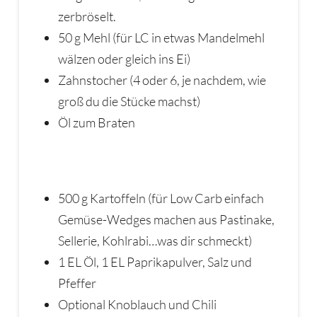
zerbröselt.
50 g Mehl (für LC in etwas Mandelmehl
wälzen oder gleich ins Ei)
Zahnstocher (4 oder 6, je nachdem, wie
groß du die Stücke machst)
Öl zum Braten
500 g Kartoffeln (für Low Carb einfach
Gemüse-Wedges machen aus Pastinake,
Sellerie, Kohlrabi…was dir schmeckt)
1 EL Öl, 1 EL Paprikapulver, Salz und
Pfeffer
Optional Knoblauch und Chili