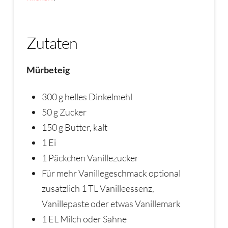
Zutaten
Mürbeteig
300 g helles Dinkelmehl
50 g Zucker
150 g Butter, kalt
1 Ei
1 Päckchen Vanillezucker
Für mehr Vanillegeschmack optional
zusätzlich 1 TL Vanilleessenz,
Vanillepaste oder etwas Vanillemark
1 EL Milch oder Sahne