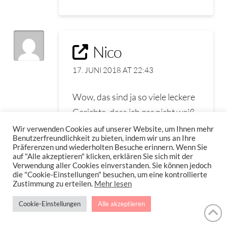
Nico
17. JUNI 2018 AT 22:43
Wow, das sind ja so viele leckere
Gerichte, dass ich gar nicht weiß,
wo ich anfangen soll. Deshalb
Wir verwenden Cookies auf unserer Website, um Ihnen mehr
Benutzerfreundlichkeit zu bieten, indem wir uns an Ihre
fange ich einfach von oben an es
Präferenzen und wiederholten Besuche erinnern. Wenn Sie
auf "Alle akzeptieren" klicken, erklären Sie sich mit der
nachzukochen. 🙂 Der
Verwendung aller Cookies einverstanden. Sie können jedoch
Spargelsalat wird eine leckere
die "Cookie-Einstellungen" besuchen, um eine kontrollierte
Zustimmung zu erteilen.
Mehr lesen
frische Beilage zu meinem Pulled
Pork von Aumaerk, dass ich mir
Cookie-Einstellungen
Alle akzeptieren
auf dem Grill zubereiten werde.