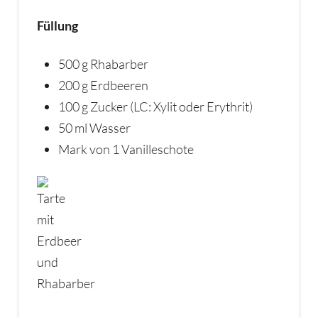
Füllung
500 g Rhabarber
200 g Erdbeeren
100 g Zucker (LC: Xylit oder Erythrit)
50 ml Wasser
Mark von 1 Vanilleschote