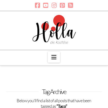
Navigation
Tag Archive
Below you'll find a list of all posts that have been
tagged as
“Taco”