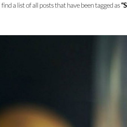
 find a list of all posts that have been tagged as
“