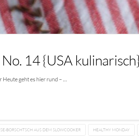
No. 14 {USA kulinarisch
Heute geht es hier rund – …
SE-BORSCHTSCH AUS DEM SLOWCOOKER
HEALTHY MONDAY