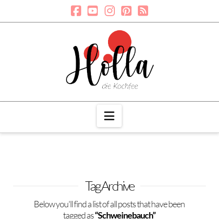
Navigation
Tag Archive
Below you'll find a list of all posts that have been
tagged as
“Schweinebauch”