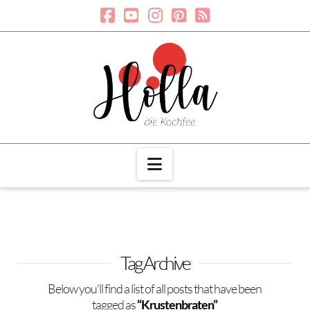
Navigation
Tag Archive
Below you'll find a list of all posts that have been
tagged as
“Krustenbraten”