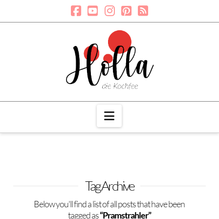
Navigation
Tag Archive
Below you'll find a list of all posts that have been
tagged as
“Pramstrahler”