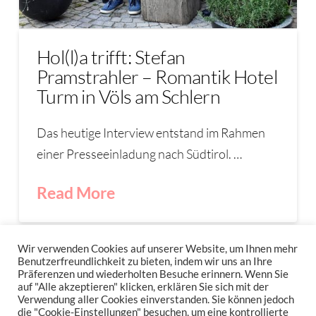
Hol(l)a trifft: Stefan
Pramstrahler – Romantik Hotel
Turm in Völs am Schlern
Das heutige Interview entstand im Rahmen
einer Presseeinladung nach Südtirol. …
Read More
PRAMSTRAHLER
SÜDTIROL
UNTERWEGS
VÖLS
Wir verwenden Cookies auf unserer Website, um Ihnen mehr
Benutzerfreundlichkeit zu bieten, indem wir uns an Ihre
Präferenzen und wiederholten Besuche erinnern. Wenn Sie
auf "Alle akzeptieren" klicken, erklären Sie sich mit der
Verwendung aller Cookies einverstanden. Sie können jedoch
IMPRESSUM
DATENSCHUTZERKLÄRUNG
NEWSLETTER DATENSCHUTZRICHTLINIEN
die "Cookie-Einstellungen" besuchen, um eine kontrollierte