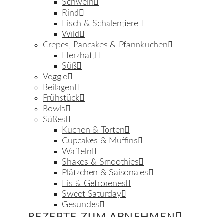
Schwein
Rind
Fisch & Schalentiere
Wild
Crepes, Pancakes & Pfannkuchen
Herzhaft
Süß
Veggie
Beilagen
Frühstück
Bowls
Süßes
Kuchen & Torten
Cupcakes & Muffins
Waffeln
Shakes & Smoothies
Plätzchen & Saisonales
Eis & Gefrorenes
Sweet Saturday
Gesundes
REZEPTE ZUM ABNEHMEN