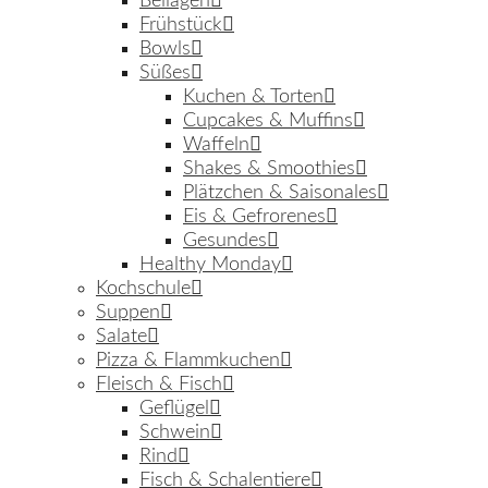
Beilagen
Frühstück
Bowls
Süßes
Kuchen & Torten
Cupcakes & Muffins
Waffeln
Shakes & Smoothies
Plätzchen & Saisonales
Eis & Gefrorenes
Gesundes
Healthy Monday
Kochschule
Suppen
Salate
Pizza & Flammkuchen
Fleisch & Fisch
Geflügel
Schwein
Rind
Fisch & Schalentiere