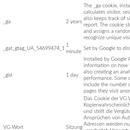
The _ga cookie, insta
calculates visitor, 
also keeps track of si
_ga
2 years
report. The cookie 
and assigns a rando
recognize unique visi
1
_gat_gtag_UA_54699474_1
Set by Google to dis
minute
Installed by Google A
information on how v
also creating an anal
_gid
1 day
performance. Some of
include the number of
pages they visit ano
Das Cookie der VG Wo
Kopierwahrscheinlich
und stellt die Vergü
Ansprüchen von Auto
Adressen werden nur
VG Wort
Sitzung