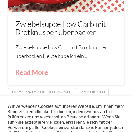
Zwiebelsuppe Low Carb mit
Brotknusper überbacken
Zwiebelsuppe Low Carb mit Brotknusper
überbacken Heute habe ich ein …
Read More
FRANZÖSISCHE ZWIEBELSUPPE LOW CARB
LC ZWIEBELSUPPE
ONION SOUP
ZWIEBELSUPPE
Wir verwenden Cookies auf unserer Website, um Ihnen mehr
Benutzerfreundlichkeit zu bieten, indem wir uns an Ihre
Präferenzen und wiederholten Besuche erinnern. Wenn Sie
auf "Alle akzeptieren" klicken, erklären Sie sich mit der
Verwendung aller Cookies einverstanden. Sie können jedoch
IMPRESSUM
DATENSCHUTZERKLÄRUNG
NEWSLETTER DATENSCHUTZRICHTLINIEN