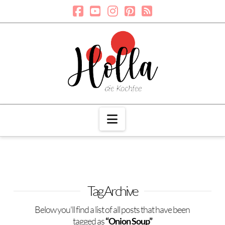
Navigation
Tag Archive
Below you'll find a list of all posts that have been
tagged as
“Onion Soup”