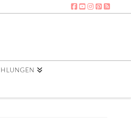
EHLUNGEN