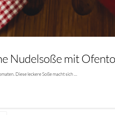
rme Nudelsoße mit Ofent
omaten. Diese leckere Soße macht sich …