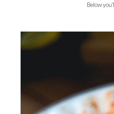
Below you'll