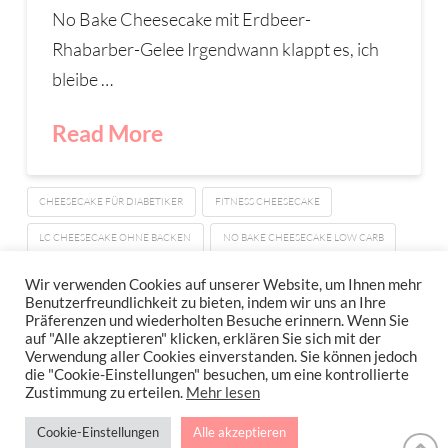
No Bake Cheesecake mit Erdbeer-
Rhabarber-Gelee Irgendwann klappt es, ich
bleibe …
Read More
CHEESECAKE FÜR DIABETIKER
FITNESS CHEESECAKE
LC CHEESECAKE OHNE BACKEN
NO BAKE CHEESECAKE LOW CARB
NO BAKE CHEESECAKE OHNE ZUCKER
Wir verwenden Cookies auf unserer Website, um Ihnen mehr
Benutzerfreundlichkeit zu bieten, indem wir uns an Ihre
Präferenzen und wiederholten Besuche erinnern. Wenn Sie
auf "Alle akzeptieren" klicken, erklären Sie sich mit der
Verwendung aller Cookies einverstanden. Sie können jedoch
IMPRESSUM
DATENSCHUTZERKLÄRUNG
NEWSLETTER DATENSCHUTZRICHTLINIEN
die "Cookie-Einstellungen" besuchen, um eine kontrollierte
Zustimmung zu erteilen.
Mehr lesen
Stressfrei Und Gesund Genießen Mit Petra Hola-Schneider! Low Carb,
Cookie-Einstellungen
Alle akzeptieren
Gesund Leben, Abnehmen, Zuckerfrei Backen, Reisen & Ausgehen Uvm.