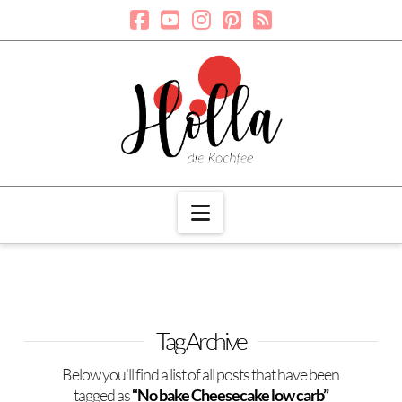
Navigation
Tag Archive
Below you'll find a list of all posts that have been
tagged as
“No bake Cheesecake low carb”