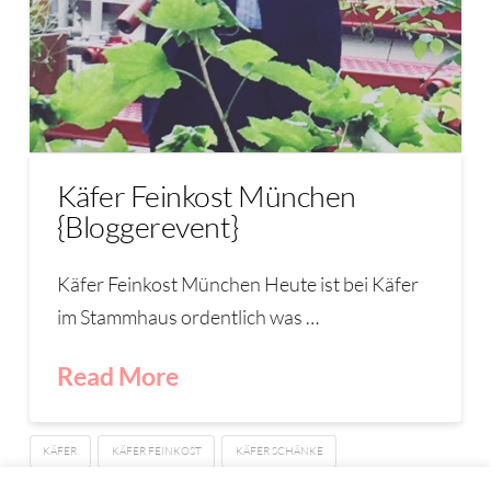
Käfer Feinkost München
{Bloggerevent}
Käfer Feinkost München Heute ist bei Käfer
im Stammhaus ordentlich was …
Read More
KÄFER
KÄFER FEINKOST
KÄFER SCHÄNKE
MICHAEL KÄFER
MÜNCHEN