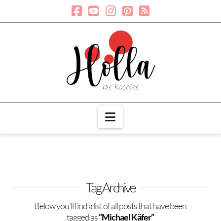
Navigation
Tag Archive
Below you'll find a list of all posts that have been
tagged as
“Michael Käfer”