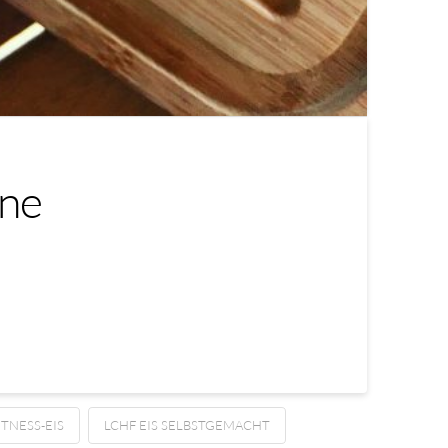
ine
ITNESS-EIS
LCHF EIS SELBSTGEMACHT