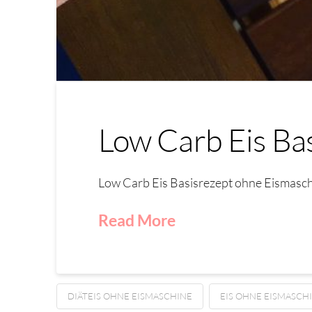
Low Carb Eis Ba
Low Carb Eis Basisrezept ohne Eismasch
Read More
DIÄTEIS OHNE EISMASCHINE
EIS OHNE EISMASCH