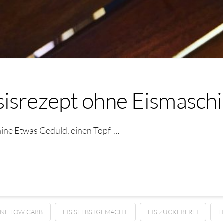
sisrezept ohne Eismasch
ine Etwas Geduld, einen Topf, …
INE LOW CARB
EIS SELBSTGEMACHT
EIS ZUCKERFREI
F