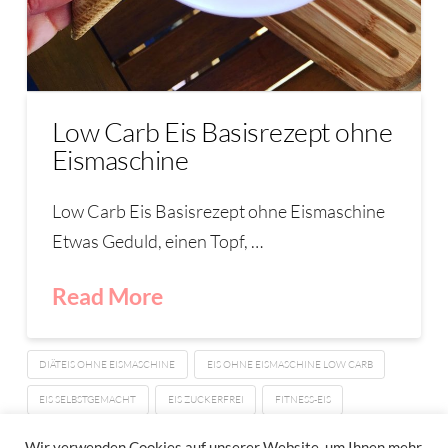
Low Carb Eis Basisrezept ohne
Eismaschine
Low Carb Eis Basisrezept ohne Eismaschine
Etwas Geduld, einen Topf, …
Read More
DIÄTEIS OHNE EISMASCHINE
EIS OHNE EISMASCHINE LOW CARB
EIS SELBSTGEMACHT
EIS ZUCKERFREI
FITNESS-EIS
LCHF EIS SELBSTGEMACHT
LOW CARB EIS
Wir verwenden Cookies auf unserer Website, um Ihnen mehr