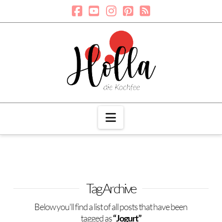
Navigation
Tag Archive
Below you'll find a list of all posts that have been
tagged as
“Jogurt”