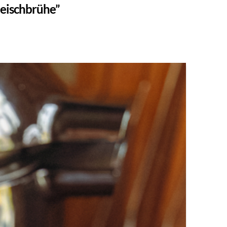
leischbrühe”